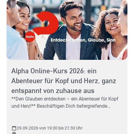
Alpha Online-Kurs 2026: ein
Abenteuer für Kopf und Herz, ganz
Hey 
entspannt von zuhause aus
Sp
**Den Glauben entdecken – ein Abenteuer für Kopf
und Herz!** Beschäftigen Dich tiefergreifende
Fragen, wie: "Was ist der Sinn des Lebens?" Du hast
schon mal vom Gott der Christen gehört, aber ein
richtiges Bild, was Christen glauben, hat sich Dir
29.09.2026 von 19:30 bis 21:30 Uhr