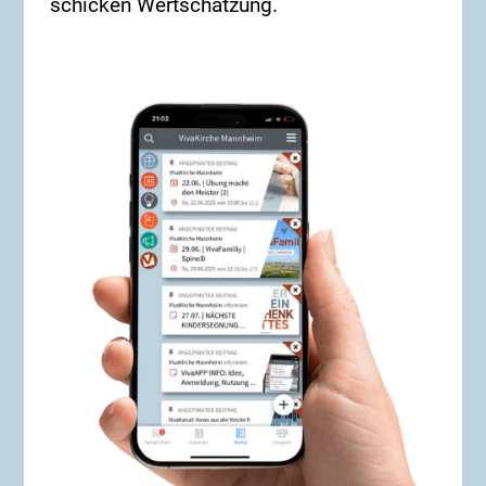
schicken Wertschätzung.
Bekannten, Freundes, Verwandten oder Kollegen?
Dann zögere nicht – sei dabei! Wir freuen uns auf
dich! Unser nächster Alpha-Kurs in Präsenz wird
wieder ab Januar 2027 stattfinden. **Starttermin**:
Dienstag, 29. September 2026 **Dauer**: 6 Wochen,
immer dienstags um 19.30 Uhr **Ort**: online – wo
immer Du bist! **ANMELDUNG**: Über diesen Link:
https://forms.cloud.microsoft/e/zupG82ixZe Oder
per E-Mail an: alphakurs@vivakirche.de Weitere
Infos kannst du auch bei Boris Traber erfragen.