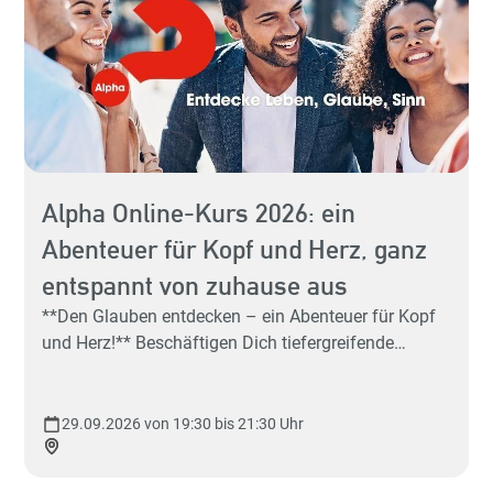
Alpha Online-Kurs 2026: ein
Abenteuer für Kopf und Herz, ganz
Hey 
entspannt von zuhause aus
Sp
**Den Glauben entdecken – ein Abenteuer für Kopf
und Herz!** Beschäftigen Dich tiefergreifende
Fragen, wie: "Was ist der Sinn des Lebens?" Du hast
schon mal vom Gott der Christen gehört, aber ein
richtiges Bild, was Christen glauben, hat sich Dir
29.09.2026 von 19:30 bis 21:30 Uhr
noch nicht ergeben – aber es würde Dich sehr
sp
interessieren. Und Du würdest gerne mit ein paar