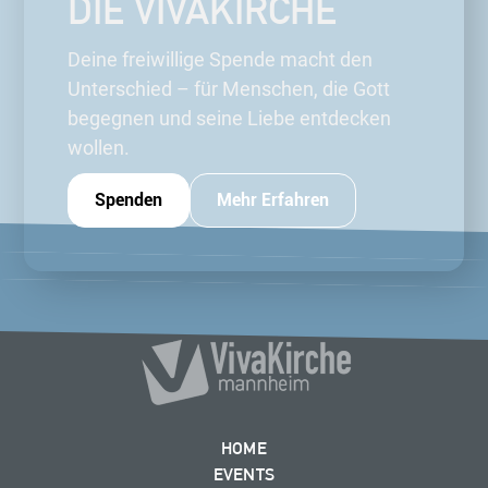
DIE VIVAKIRCHE
Deine freiwillige Spende macht den
Unterschied – für Menschen, die Gott
begegnen und seine Liebe entdecken
wollen.
Spenden
Mehr Erfahren
HOME
EVENTS