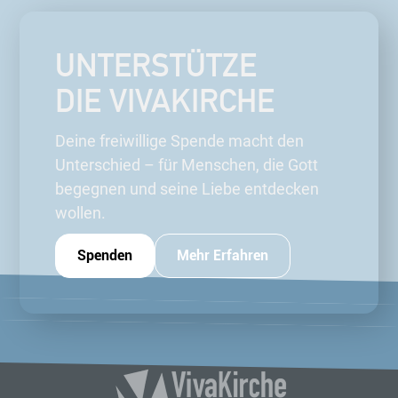
UNTERSTÜTZE
DIE VIVAKIRCHE
Deine freiwillige Spende macht den
Unterschied – für Menschen, die Gott
begegnen und seine Liebe entdecken
wollen.
Spenden
Mehr Erfahren