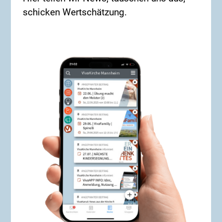
nächster Schritt?** Oder vielleicht der eines
schicken Wertschätzung.
Bekannten, Freundes, Verwandten oder Kollegen?
Dann zögere nicht – sei dabei! Wir freuen uns auf
dich! Unser nächster Alpha-Kurs in Präsenz wird
wieder ab Januar 2027 stattfinden. **Starttermin**:
Dienstag, 29. September 2026 **Dauer**: 6 Wochen,
immer dienstags um 19.30 Uhr **Ort**: online – wo
immer Du bist! **ANMELDUNG**: Über diesen Link:
https://forms.cloud.microsoft/e/zupG82ixZe Oder
per E-Mail an: alphakurs@vivakirche.de Weitere
Infos kannst du auch bei Boris Traber erfragen.