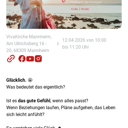
VivaKirche Mannheim,
12.04.2026 von 10:00
Am Ullrichsberg 16 -
bis 11:20 Uhr
20, 68309 Mannheim
Glücklich.
🤩
Was bedeutet das eigentlich?
Ist es
das gute Gefühl
, wenn alles passt?
Wenn Beziehungen laufen, Pläne aufgehen, das Leben
sich leicht anfühlt?