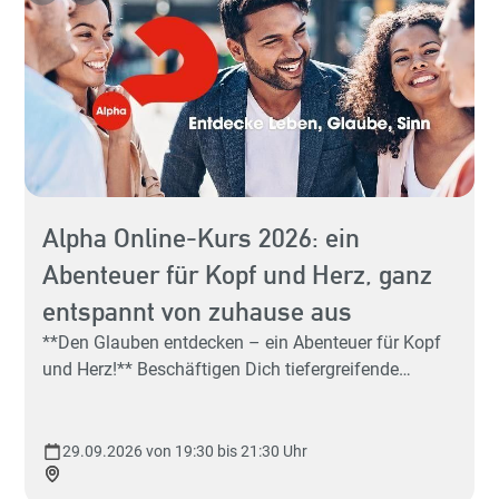
Alpha Online-Kurs 2026: ein
Abenteuer für Kopf und Herz, ganz
Hey 
entspannt von zuhause aus
Sp
**Den Glauben entdecken – ein Abenteuer für Kopf
und Herz!** Beschäftigen Dich tiefergreifende
Fragen, wie: "Was ist der Sinn des Lebens?" Du hast
schon mal vom Gott der Christen gehört, aber ein
richtiges Bild, was Christen glauben, hat sich Dir
29.09.2026 von 19:30 bis 21:30 Uhr
noch nicht ergeben – aber es würde Dich sehr
sp