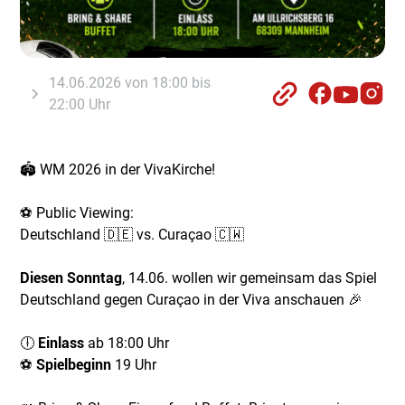
14.06.2026 von 18:00 bis
22:00 Uhr
🏟️ WM 2026 in der VivaKirche!
⚽ Public Viewing:
Deutschland 🇩🇪 vs. Curaçao 🇨🇼
Diesen Sonntag
, 14.06. wollen wir gemeinsam das Spiel
Deutschland gegen Curaçao in der Viva anschauen 🎉
🕕
Einlass
ab 18:00 Uhr
⚽️
Spielbeginn
19 Uhr