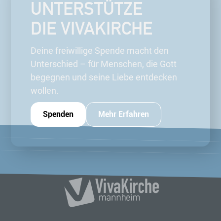
UNTERSTÜTZE
DIE VIVAKIRCHE
Deine freiwillige Spende macht den
Unterschied – für Menschen, die Gott
begegnen und seine Liebe entdecken
wollen.
Spenden
Mehr Erfahren