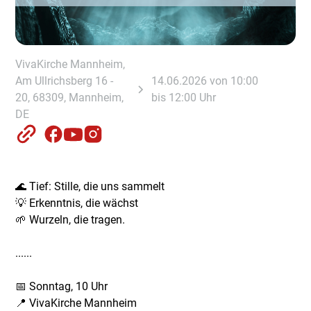
VivaKirche Mannheim,
Am Ullrichsberg 16 -
14.06.2026 von 10:00
20, 68309, Mannheim,
bis 12:00 Uhr
DE
🌊 Tief: Stille, die uns sammelt
💡 Erkenntnis, die wächst
🌱 Wurzeln, die tragen.
......
📅 Sonntag, 10 Uhr
📍 VivaKirche Mannheim