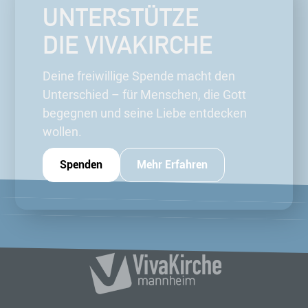
UNTERSTÜTZE
DIE VIVAKIRCHE
Deine freiwillige Spende macht den
Unterschied – für Menschen, die Gott
begegnen und seine Liebe entdecken
wollen.
Spenden
Mehr Erfahren