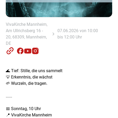
VivaKirche Mannheim,
Am Ullrichsberg 16 -
07.06.2026 von 10:00
20, 68309, Mannheim,
bis 12:00 Uhr
DE
🌊 Tief: Stille, die uns sammelt
💡 Erkenntnis, die wächst
🌱 Wurzeln, die tragen.
......
📅 Sonntag, 10 Uhr
📍 VivaKirche Mannheim