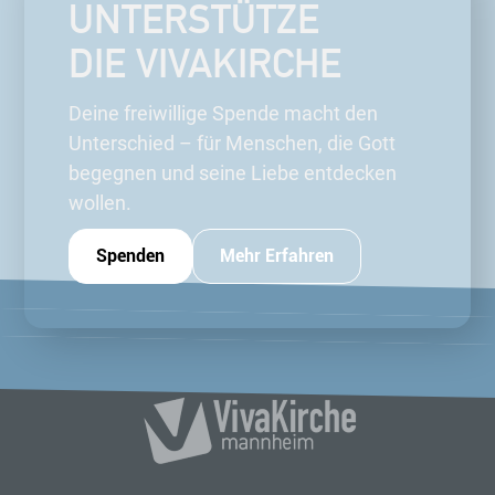
UNTERSTÜTZE
DIE VIVAKIRCHE
Deine freiwillige Spende macht den
Unterschied – für Menschen, die Gott
begegnen und seine Liebe entdecken
wollen.
Spenden
Mehr Erfahren