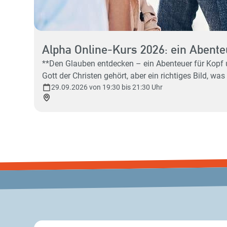
Alpha Online-Kurs 2026: ein Abente
**Den Glauben entdecken – ein Abenteuer für Kopf und Herz!** Beschäftigen Dich tiefergreifende Fragen, wie: "Was ist der Sinn des 
Gott der Christen gehört, aber ein richtiges Bild, w
mit ein paar netten Leuten darüber diskutieren? **Dann bist Du bei ALPHA genau richtig.** De
29.09.2026 von 19:30 bis 21:30 Uhr
Komm selbst, lade andere ein und entdeckt gemeins
des Glaubens ins Gespräch zu kommen. Dafür gibt es Alpha! **Unser nächster Alpha-Kurs startet am 29. September 2026 online**. **Warum onl
in ihren eigenen vier Wänden am wohlsten fühlen od
gute Gelegenheit, in den Kurs reinzuschnuppern, dabei zu sein und mitzudiskutieren. Wir werden uns
Fragen und Diskussionen haben. **Ist das dein nächster Schritt?** Oder vielleicht der eines Bekannten, Freundes, Verwandten oder Kollegen? Dann zögere nicht – sei
dabei! Wir freuen uns auf dich! Unser nächster Alpha-Kurs in Präsenz wird wied
6 Wochen, immer dienstags um 19.30 Uhr **Ort**: online – wo immer Du bist! **ANMELDUNG**: Über diesen 
per E-Mail an: alpha