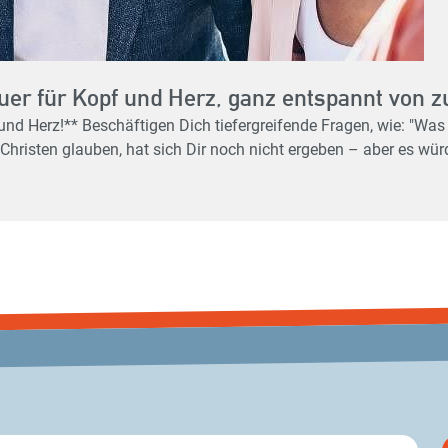
uer für Kopf und Herz, ganz entspannt von 
Lebens?" Du hast schon mal vom
as Christen glauben, hat sich Dir noch nicht ergeben – aber es wü
r Alpha-Kurs ist der perfekte Startpunkt – für dich und deine Freunde.
am, was Glauben bedeutet. Es ist unglaublich bereichernd, über
ine?** Für alle, die sich
er denen es zeitlich kaum möglich ist, abends noch zu uns in d
 einen Input zusammen anschauen und anschließend viel Platz für
er ab Januar 2027 stattfinden. **Starttermin**: Dienstag, 29. September 2026 **Dauer**:
Link: https://forms.cloud.microsoft/e/zupG82ixZe Oder
kurs@vivakirche.de Weitere Infos kannst du auch bei Boris Traber erfragen.