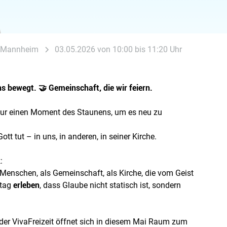
09 Mannheim
03.05.2026 von 10:00 bis 11:20 Uhr
uns bewegt. 🤝 Gemeinschaft, die wir feiern.
 nur einen Moment des Staunens, um es neu zu
ott tut – in uns, in anderen, in seiner Kirche.
:
Menschen, als Gemeinschaft, als Kirche, die vom Geist
ltag
erleben
, dass Glaube nicht statisch ist, sondern
er VivaFreizeit öffnet sich in diesem Mai Raum zum