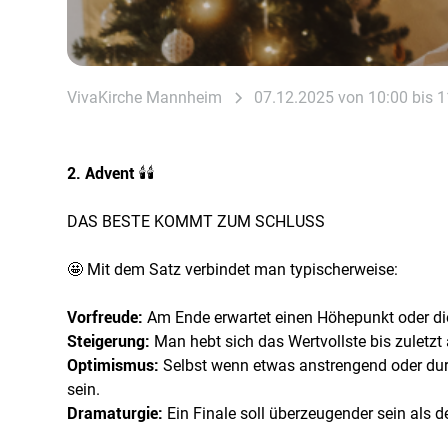
VivaKirche Mannheim
07.12.2025 von 10:00 bis 1
2. Advent
🕯️🕯️
DAS BESTE KOMMT ZUM SCHLUSS
🤩 Mit dem Satz verbindet man typischerweise:
Vorfreude:
Am Ende erwartet einen Höhepunkt oder di
Steigerung:
Man hebt sich das Wertvollste bis zuletzt 
Optimismus:
Selbst wenn etwas anstrengend oder durc
sein.
Dramaturgie:
Ein Finale soll überzeugender sein als d