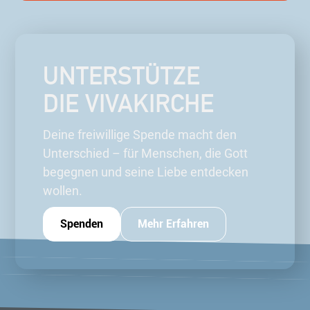
UNTERSTÜTZE
DIE VIVAKIRCHE
Deine freiwillige Spende macht den
Unterschied – für Menschen, die Gott
begegnen und seine Liebe entdecken
wollen.
Spenden
Mehr Erfahren