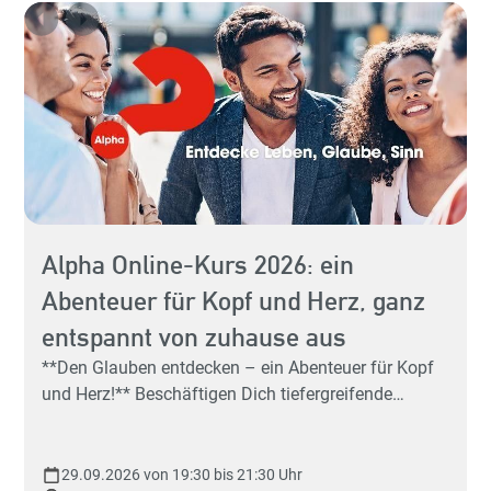
Alpha Online-Kurs 2026: ein
Abenteuer für Kopf und Herz, ganz
Hey 
entspannt von zuhause aus
Sp
**Den Glauben entdecken – ein Abenteuer für Kopf
und Herz!** Beschäftigen Dich tiefergreifende
Fragen, wie: "Was ist der Sinn des Lebens?" Du hast
schon mal vom Gott der Christen gehört, aber ein
richtiges Bild, was Christen glauben, hat sich Dir
29.09.2026 von 19:30 bis 21:30 Uhr