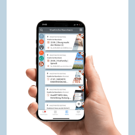
Dann zögere nicht – sei dabei! Wir freuen uns auf
dich! Unser nächster Alpha-Kurs in Präsenz wird
wieder ab Januar 2027 stattfinden. **Starttermin**:
Dienstag, 29. September 2026 **Dauer**: 6 Wochen,
immer dienstags um 19.30 Uhr **Ort**: online – wo
immer Du bist! **ANMELDUNG**: Über diesen Link:
https://forms.cloud.microsoft/e/zupG82ixZe Oder
per E-Mail an: alphakurs@vivakirche.de Weitere
Infos kannst du auch bei Boris Traber erfragen.