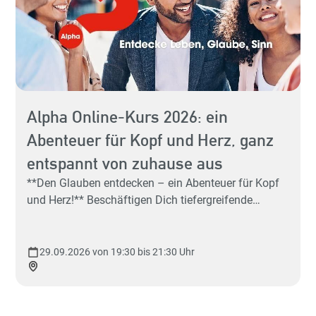
Alpha Online-Kurs 2026: ein
Abenteuer für Kopf und Herz, ganz
Hey 
entspannt von zuhause aus
Sp
**Den Glauben entdecken – ein Abenteuer für Kopf
und Herz!** Beschäftigen Dich tiefergreifende
Fragen, wie: "Was ist der Sinn des Lebens?" Du hast
schon mal vom Gott der Christen gehört, aber ein
richtiges Bild, was Christen glauben, hat sich Dir
29.09.2026 von 19:30 bis 21:30 Uhr
noch nicht ergeben – aber es würde Dich sehr
sp
interessieren. Und Du würdest gerne mit ein paar
netten Leuten darüber diskutieren? **Dann bist Du