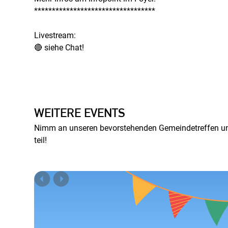
**********************************
Livestream:
🔴 siehe Chat!
WEITERE EVENTS
Nimm an unseren bevorstehenden Gemeindetreffen un
teil!