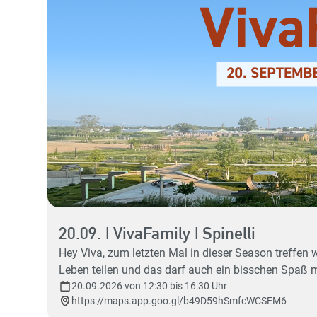
20.09. | VivaFamily | Spinelli
Hey Viva, zum letzten Mal in dieser Season treffen wir uns zu einem Ausflug der Viva Family - auf Spinelli 😎🎉🌻☀️🌈 Denn wir wollen miteinander unterwegs sein, das
Leben teilen und das darf auch ein bisschen Spaß 
um Gemeinschaft zu haben, miteinander zu lachen, zu spielen, zu quatschen... Alle sind eingeladen, die zur
20.09.2026 von 12:30 bis 16:30 Uhr
https://maps.app.goo.gl/b49D59hSmfcWCSEM6
Bringt gerne auch Freunde mit! Wann: 20.0926 ca. 1 Stunde nach dem Gottesdienst Wo: Spinelli auf der Wiese neben dem Spielplatz "Vernetzung" (fußläufig von der