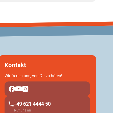
entspannt 
VivaKirche Mannheim **Unser Sprecher:** Lothar Kra
beachtet das beim Parken, dank
Raum 2 
Kontakt
Wir freuen uns, von Dir zu hören!
+49 621 4444 50
Ruf uns an