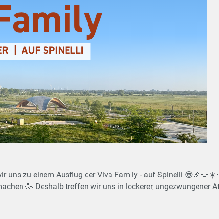
machen 🥳 Deshalb treffen wir uns in lockerer, ungezwungener 
 VivaFamily gehören oder die Viva kennenlernen möchten.