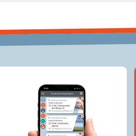
door-Spiele ⚽🎾🏈🎳 Wir freuen uns auf euch! Sarah, Karsten, Sanjay und Katharina vom VivaFamily-Team