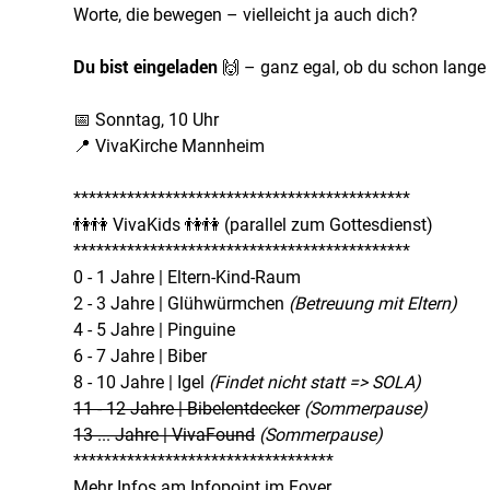
Worte, die bewegen – vielleicht ja auch dich?
Du bist eingeladen
🙌 – ganz egal, ob du schon lange 
📅 Sonntag, 10 Uhr
📍 VivaKirche Mannheim
********************************************
👫👫 VivaKids 👫👫 (parallel zum Gottesdienst)
********************************************
0 - 1 Jahre | Eltern-Kind-Raum
2 - 3 Jahre | Glühwürmchen
(Betreuung mit Eltern)
4 - 5 Jahre | Pinguine
6 - 7 Jahre | Biber
8 - 10 Jahre | Igel
(Findet nicht statt => SOLA)
11 - 12 Jahre | Bibelentdecker
(Sommerpause)
13 ... Jahre | VivaFound
(Sommerpause)
**********************************
Mehr Infos am Infopoint im Foyer.