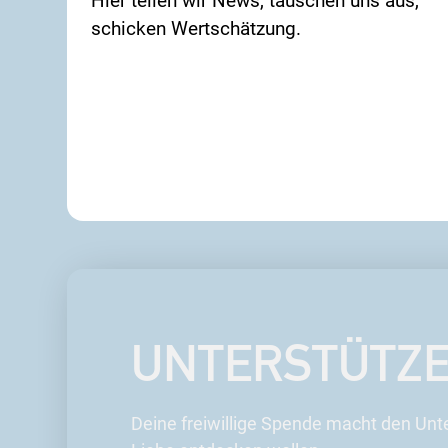
Hier teilen wir News, tauschen uns aus,
schicken Wertschätzung.
UNTERSTÜTZE 
Deine freiwillige Spende macht den Unt