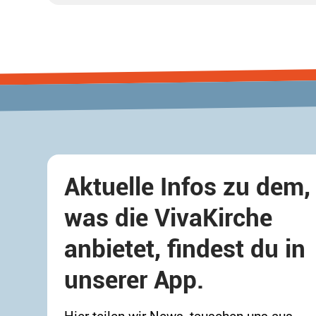
Viva erreichbar (10-15 Minuten)) Mitbringen: o Picknick zum Teilen (plus Teller+Besteck) 🥗🌭🍇🍉 o Eigene Getränke 💧 o Picknickdecke oder Sitzgelegenheit 🪑 o
Out
Aktuelle Infos zu dem,
was die VivaKirche
anbietet, findest du in
unserer App.