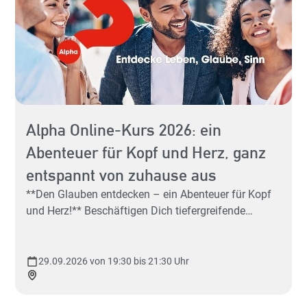
Alpha Online-Kurs 2026: ein
Abenteuer für Kopf und Herz, ganz
Hey 
entspannt von zuhause aus
Sp
**Den Glauben entdecken – ein Abenteuer für Kopf
und Herz!** Beschäftigen Dich tiefergreifende
Fragen, wie: "Was ist der Sinn des Lebens?" Du hast
schon mal vom Gott der Christen gehört, aber ein
richtiges Bild, was Christen glauben, hat sich Dir
29.09.2026 von 19:30 bis 21:30 Uhr
noch nicht ergeben – aber es würde Dich sehr
sp
interessieren. Und Du würdest gerne mit ein paar