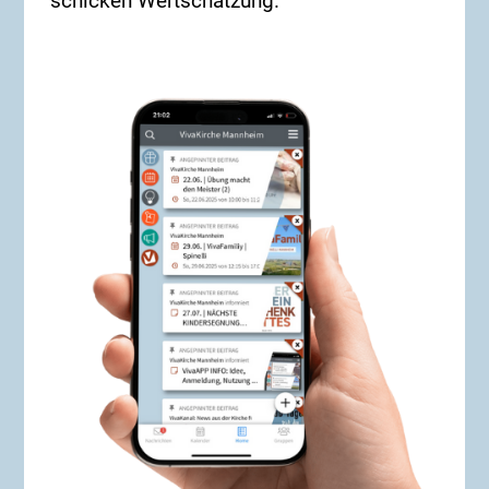
schicken Wertschätzung.
Bekannten, Freundes, Verwandten oder Kollegen?
Dann zögere nicht – sei dabei! Wir freuen uns auf
dich! Unser nächster Alpha-Kurs in Präsenz wird
wieder ab Januar 2027 stattfinden. **Starttermin**:
Dienstag, 29. September 2026 **Dauer**: 6 Wochen,
immer dienstags um 19.30 Uhr **Ort**: online – wo
immer Du bist! **ANMELDUNG**: Über diesen Link:
https://forms.cloud.microsoft/e/zupG82ixZe Oder
per E-Mail an: alphakurs@vivakirche.de Weitere
Infos kannst du auch bei Boris Traber erfragen.