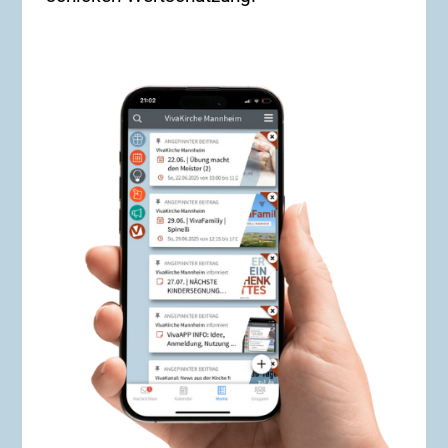
Bekannten, Freundes, Verwandten oder Kollegen?
Dann zögere nicht – sei dabei! Wir freuen uns auf
dich! Unser nächster Alpha-Kurs in Präsenz wird
wieder ab Januar 2027 stattfinden. **Starttermin**:
Dienstag, 29. September 2026 **Dauer**: 6 Wochen,
immer dienstags um 19.30 Uhr **Ort**: online – wo
immer Du bist! **ANMELDUNG**: Über diesen Link:
https://forms.cloud.microsoft/e/zupG82ixZe Oder
per E-Mail an: alphakurs@vivakirche.de Weitere
Infos kannst du auch bei Boris Traber erfragen.