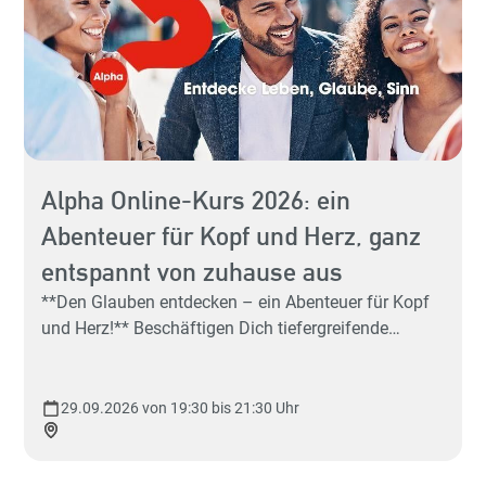
Alpha Online-Kurs 2026: ein
Abenteuer für Kopf und Herz, ganz
Hey 
entspannt von zuhause aus
Sp
**Den Glauben entdecken – ein Abenteuer für Kopf
und Herz!** Beschäftigen Dich tiefergreifende
Fragen, wie: "Was ist der Sinn des Lebens?" Du hast
schon mal vom Gott der Christen gehört, aber ein
richtiges Bild, was Christen glauben, hat sich Dir
29.09.2026 von 19:30 bis 21:30 Uhr
noch nicht ergeben – aber es würde Dich sehr
sp
interessieren. Und Du würdest gerne mit ein paar
netten Leuten darüber diskutieren? **Dann bist Du