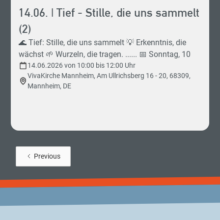
14.06. | Tief - Stille, die uns sammelt
(2)
🌊 Tief: Stille, die uns sammelt 💡 Erkenntnis, die
wächst 🌱 Wurzeln, die tragen. ...... 📅 Sonntag, 10
Uhr 📍 VivaKirche Mannheim Unser Sprecher: Lothar
14.06.2026 von 10:00 bis 12:00 Uhr
VivaKirche Mannheim, Am Ullrichsberg 16 - 20, 68309,
Krauss Pastor der VivaKirche Mannheim 👫👫
Mannheim, DE
VivaKids 👫👫 (parallel zum Gottesdienst)
************************************ 0 - 1 Jahre |
Eltern-Kind-Raum 2 - 3 Jahre | Glühwürmchen 4 - 5
Jahre | Pinguine 6 - 7 Jahre | Biber 8 - 10 Jahre | Igel
11 - 12 Jahre | Bibelentdecker ab 13 Jahren |
VivaFound ********************************** Mehr
Previous
Infos am Infopoint im Foyer.
********************************** Livestream: 🔴
siehe Chat!