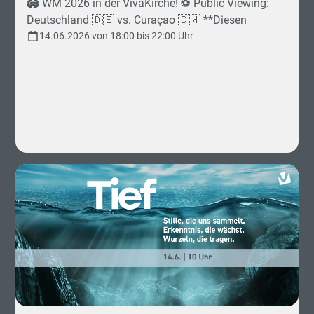
🏟️ WM 2026 in der VivaKirche! ⚽ Public Viewing:
unter folgendem Link an:
Deutschland 🇩🇪 vs. Curaçao 🇨🇼 **Diesen
https://vivakirche.church.tools/groups/1193 Solltest
Sonntag**, 14.06. wollen wir gemeinsam das Spiel
14.06.2026 von 18:00 bis 22:00 Uhr
du bei der Anmeldung Unterstützung brauchen oder
Deutschland gegen Curaçao in der Viva anschauen
sonstige Fragen dazu haben, melde dich gerne bei
🎉 🕕 **Einlass** ab 18:00 Uhr ⚽️ **Spielbeginn** 19
Lisa Knoll oder Bianca Buhl. 🙌 Das willst du nicht
Uhr 🍴 Bring & Share Fingerfood-Buffet: Bringt gerne
verpassen! Wir freuen uns auf dich!
einen kleinen **Snack** und **Getränke** zum
Teilen mit. Wasser stellen wir. Herzliche Einladung
an alle!! Komm vorbei, bring deine Freunde mit,
genießt die Gemeinschaft, die Fußballstimmung und
verbringt einen entspannten Abend in der Viva! Wir
freuen uns auf euch! 🙌⚽ Gerne dürft ihr euch hier
anmelden, damit wir einen Überblick haben wieviele
wir sind. Flyer zum Teilen im Anhang!