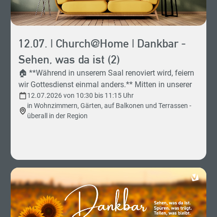
12.07. | Church@Home | Dankbar -
Sehen, was da ist (2)
🏠 **Während in unserem Saal renoviert wird, feiern
wir Gottesdienst einmal anders.** Mitten in unserer
Predigtreihe „Dankbar - Sehen, was da ist“ treffen wir
12.07.2026 von 10:30 bis 11:15 Uhr
in Wohnzimmern, Gärten, auf Balkonen und Terrassen -
uns nicht im Gottesdienst-Saal, sondern in
überall in der Region
Wohnzimmern, Gärten, auf Balkonen und Terrassen.
Gemeinsam schauen wir einen besonderen
Church@Home-Gottesdienst aus der VivaLounge
und erleben, was Gemeinde ausmacht:
Gemeinschaft, Gastfreundschaft und Zeit
miteinander. ☕ **Vielleicht sitzt du mit Menschen
am Frühstückstisch, die du bisher nur vom Sehen
kennst. Vielleicht lernst du neue Gesichter kennen.
Vielleicht entstehen gute Gespräche, die sonst nie