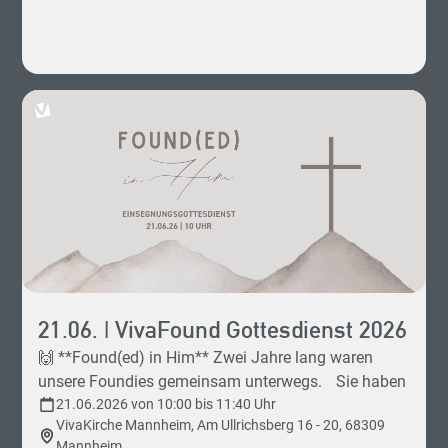
************************************ 0 - 1 Jahre |
Eltern-Kind-Raum 2 - 3 Jahre | Glühwürmchen 4 - 5
Jahre | Pinguine 6 - 7 Jahre | Biber 8 - 10 Jahre | Igel
11 - 12 Jahre | Bibelentdecker ab 13 Jahren |
VivaFound ********************************** Mehr
Infos am Infopoint im Foyer.
********************************** Livestream: 🔴
siehe Chat!
21.06. | VivaFound Gottesdienst 2026
🙌 **Found(ed) in Him** Zwei Jahre lang waren
unsere Foundies gemeinsam unterwegs. Sie haben
Glauben entdeckt, Fragen gestellt, Gemeinschaft
21.06.2026 von 10:00 bis 11:40 Uhr
VivaKirche Mannheim, Am Ullrichsberg 16 - 20, 68309
erlebt und Jesus besser kennengelernt. An diesem
Mannheim